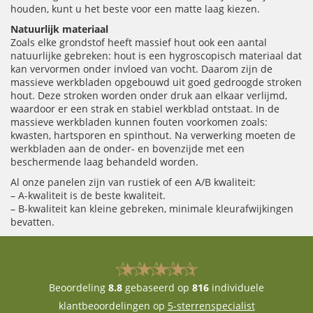
houden, kunt u het beste voor een matte laag kiezen.
Natuurlijk materiaal
Zoals elke grondstof heeft massief hout ook een aantal
natuurlijke gebreken: hout is een hygroscopisch materiaal dat
kan vervormen onder invloed van vocht. Daarom zijn de
massieve werkbladen opgebouwd uit goed gedroogde stroken
hout. Deze stroken worden onder druk aan elkaar verlijmd,
waardoor er een strak en stabiel werkblad ontstaat. In de
massieve werkbladen kunnen fouten voorkomen zoals:
kwasten, hartsporen en spinthout. Na verwerking moeten de
werkbladen aan de onder- en bovenzijde met een
beschermende laag behandeld worden.
Al onze panelen zijn van rustiek of een A/B kwaliteit:
– A-kwaliteit is de beste kwaliteit.
– B-kwaliteit kan kleine gebreken, minimale kleurafwijkingen
bevatten.
Beoordeling
8.8
gebaseerd op
816
individuele
klantbeoordelingen op
5-sterrenspecialist